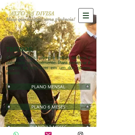
ALTO DA DIVISA
Mais que campo, uma vivência!
TREINOS:
A Alto da Divisa oferece treinos de laço e
paleteada semanalmente. Para participar é
preciso se inscrever em um dos planos
abaixo:
PLANO MENSAL
PLANO 6 MESES
PLANO 12 MESES