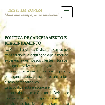
ALTO DA DIVISA
Mais que campo, uma vivência!
POLÍTICA DE CANCELAMENTO E
REAGENDAMENTO
Na Cabanha Alto da Divisa, prezamos pela
transparência, organização e pela melhor
experiência dos nossos clientes. Nossos
serviços envolvem preparação
antecipada, reserva de estrutura, equipe e,
em alguns casos, aquisição de alimentos
e itens personalizados.
Esta política está elaborada em
conformidade com o Código de Defesa do
Consumidor (CDC), respeitando os
princípios de boa-fé, equilíbrio contratual e