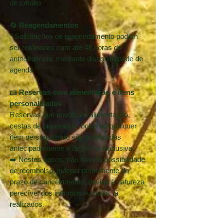
de crédito
🔄
Reagendamentos
* Solicitações de reagendamento podem
ser realizadas com até 48 horas de
antecedência, mediante disponibilidade de
agenda.
🍰
Reservas com alimentação e itens
personalizados
Reservas que envolvam alimentação,
cestas de piquenique, bolos ou qualquer
item personalizado são preparadas
antecipadamente e de forma exclusiva.
➡️ Nestes casos, não haverá possibilidade
de reembolso, independentemente do
prazo de cancelamento, devido à natureza
perecível dos insumos e custos já
realizados.