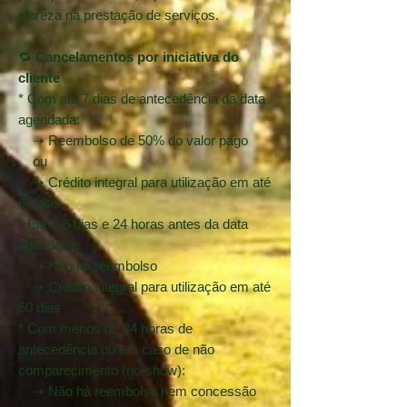
clareza na prestação de serviços.
🔁
Cancelamentos por iniciativa do
cliente
* Com até 7 dias de antecedência da data
agendada:
➝ Reembolso de 50% do valor pago
ou
➝ Crédito integral para utilização em até
60 dias
* Entre 6 dias e 24 horas antes da data
agendada:
➝ Não há reembolso
➝ Crédito integral para utilização em até
60 dias
* Com menos de 24 horas de
antecedência ou em caso de não
comparecimento (no-show):
➝ Não há reembolso nem concessão