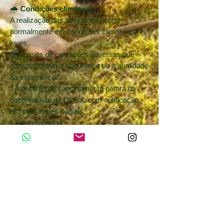
🌧️
Condições climáticas
A realização das atividades ocorre
normalmente em condições climáticas
leves.
Em casos de condições adversas que
comprometam a segurança ou a qualidade
da experiência:
* A decisão de cancelamento partirá da
cabanha Alto da Divisa, com notificação
em suas redes sociais.
* Será oferecido:
➝ Reagendamento em até 60 dias
ou
➝ Reembolso integral
⚖️
Direito de arrependimento (CDC)
Conforme previsto no Código de Defesa
do Consumidor, o direito de
arrependimento em até 7 dias aplica-se