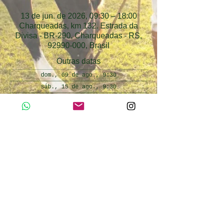
13 de jun. de 2026, 09:30 – 18:00
Charqueadas, km 132. Estrada da
Divisa - BR-290, Charqueadas - RS,
92990-000, Brasil
Outras datas
dom., 09 de ago., 9:30
sáb., 15 de ago., 9:30
dom., 16 de ago., 9:30
Ver todas as 34 datas
Atividades Inclusas
Day use Cabanha Alto da Divisa. Atividades 
inclusas: passeio de trator, passeio de 
pônei, pesca esportiva infantil, interação 
com os animais da fazendinha.