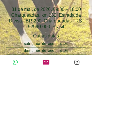
31 de mai. de 2026, 09:30 – 18:00
Charqueadas, km 132. Estrada da
Divisa - BR-290, Charqueadas - RS,
92990-000, Brasil
Outras datas
sáb., 08 de ago., 9:30
dom., 09 de ago., 9:30
sáb., 15 de ago., 9:30
Ver todas as 35 datas
Atividades Inclusas
Day use Cabanha Alto da Divisa. Atividades 
inclusas: passeio de trator, passeio de 
pônei, pesca esportiva infantil, interação 
com os animais da fazendinha.