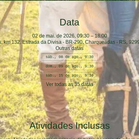
Data
02 de mai. de 2026, 09:30 – 18:00
 km 132. Estrada da Divisa - BR-290, Charqueadas - RS, 9299
Outras datas
sáb., 08 de ago., 9:30
dom., 09 de ago., 9:30
sáb., 15 de ago., 9:30
Ver todas as 35 datas
Atividades Inclusas