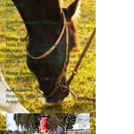
Domada:
Sim
Confirmada pela ABCC:
Sim
Nome do pai:
Butiá Escudo (Grande Campeão em
diversas exposições como em Esteio
1991, paralelo a FICCC, e Expovale 1991.
Filho do Freio de Ouro Butiá Arunco)
Nome da mãe:
Nevada 1482 de Santo Ângelo
Avô materno:
Boato da Tradição/La Invernada
Aniversário