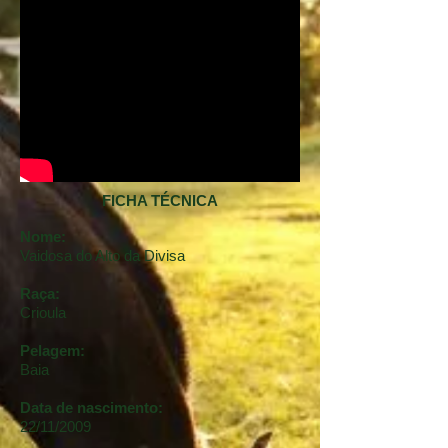
FICHA TÉCNICA
Nome:
Vaidosa do Alto da Divisa
Raça:
Crioula
Pelagem:
Baia
Data de nascimento:
22/11/2009