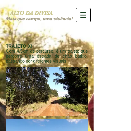
ALTO DA DIVISA
Mais que campo, uma vivência!
TRAJETO 03
Com 4,5km de percurso, é um trajeto que
percorre uma estrada de chão batido,
passando por diferentes visuais.