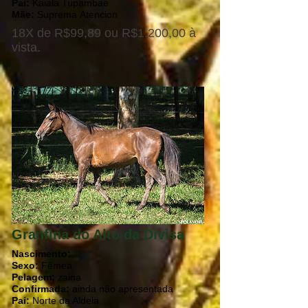
Pai:
Kaiala Tupambaé
Mãe:
Suprema Atencion
18X de R$99,89 ou R$1.200,00 à
vista.
Granfina do Alto da Divisa
Nascimento:
Sexo:
Fêmea
Pelagem:
zaina
Confirmada:
ainda não apresentada
Pai:
Norte da Aldeia