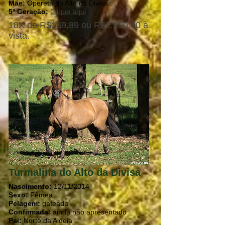
Mãe:
Opereta do Alto da Divisa
5ª Geração:
Clique aqui
18X de R$169,89 ou R$2.200,00 à
vista.
Turmalina do Alto da Divisa
Nascimento:
12/11/2014
Sexo:
Fêmea
Pelagem:
gateada
Confirmada:
ainda não apresentado
Pai:
Norte da Aldeia