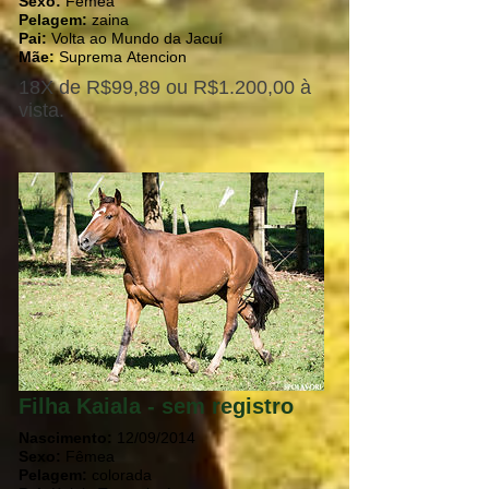
Sexo:
Fêmea
Pelagem:
zaina
Pai:
Volta ao Mundo da Jacuí
Mãe:
Suprema Atencion
18X de R$99,89 ou R$1.200,00 à
vista.
Filha Kaiala - sem registro
Nascimento:
12/09/2014
Sexo:
Fêmea
Pelagem:
colorada