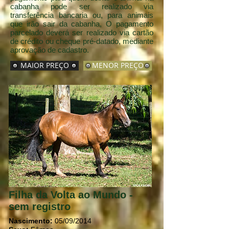
cabanha pode ser realizado via
transferência bancaria ou, para animais
que irão sair da cabanha,
O pagamento
parcelado deverá ser realizado via cartão
de crédito ou cheque pré-datado, mediante
aprovação de cadastro.
MAIOR PREÇO
MENOR PREÇO
Filha da Volta ao Mundo -
sem registro
Nascimento:
05/09/2014