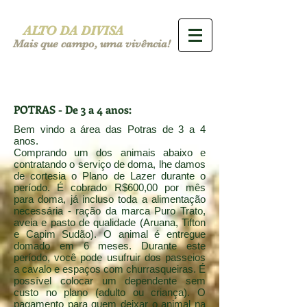
ALTO DA DIVISA
Mais que campo, uma vivência!
POTRAS - De 3 a 4 anos:
Bem vindo a área das Potras de 3 a 4
anos.
Comprando um dos animais abaixo e
contratando o serviço de doma, lhe damos
de cortesia o Plano de Lazer durante o
período. É cobrado R$600,00 por mês
para doma, já incluso toda a alimentação
necessária - ração da marca Puro Trato,
aveia e pasto de qualidade (Aruana, Tifton
e Capim Sudão). O animal é entregue
domado em 6 meses. Durante este
período, você pode usufruir dos passeios
a cavalo e espaços com churrasqueiras. É
possível colocar um dependente sem
custo no plano (adulto ou criança). O
pagamento para quem deixar o animal na