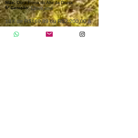
Mãe:
Obra Prima do Alto da Divisa
5ª Geração:
Clique aqui
18X de R$169,89 ou R$2.200,00 à
vista.
Liberdade do Alto da Divisa
Nascimento:
26/12/2013
Sexo:
Fêmea
Pelagem:
zaina
Confirmada:
ainda não apresentada