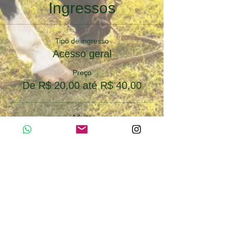
Ingressos
Tipo de ingresso
Acesso geral
Preço
De R$ 20,00 até R$ 40,00
Adulto
R$ 40,00
Quantidade
Infantil (5 a 12 anos)
R$ 20,00