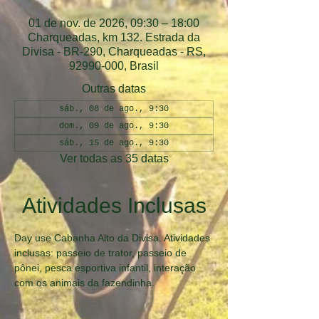
01 de nov. de 2026, 09:30 – 18:00
Charqueadas, km 132. Estrada da
Divisa - BR-290, Charqueadas - RS,
92990-000, Brasil
Outras datas
sáb., 08 de ago., 9:30
dom., 09 de ago., 9:30
sáb., 15 de ago., 9:30
Ver todas as 35 datas
Atividades Inclusas
Day use Cabanha Alto da Divisa. Atividades 
inclusas: passeio de trator, passeio de 
pônei, pesca esportiva infantil, interação 
com os animais da fazendinha.