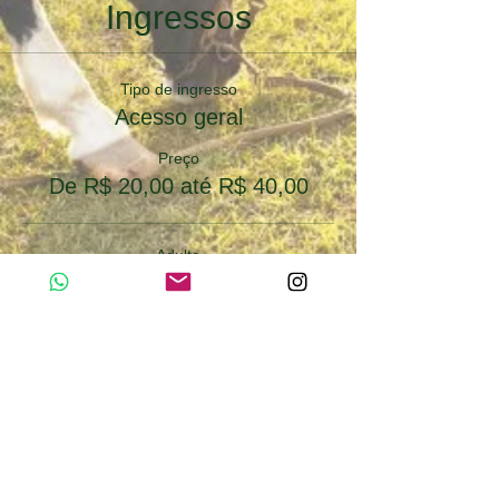
Ingressos
Tipo de ingresso
Acesso geral
Preço
De R$ 20,00 até R$ 40,00
Adulto
R$ 40,00
Quantidade
Infantil (5 a 12 anos)
R$ 20,00