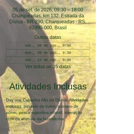
05 de set. de 2026, 09:30 – 18:00
Charqueadas, km 132. Estrada da
Divisa - BR-290, Charqueadas - RS,
92990-000, Brasil
Outras datas
sáb., 08 de ago., 9:30
dom., 09 de ago., 9:30
sáb., 15 de ago., 9:30
Ver todas as 35 datas
Atividades Inclusas
Day use Cabanha Alto da Divisa. Atividades 
inclusas: passeio de trator, passeio de 
pônei, pesca esportiva infantil, interação 
com os animais da fazendinha.