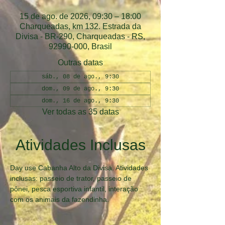
15 de ago. de 2026, 09:30 – 18:00
Charqueadas, km 132. Estrada da
Divisa - BR-290, Charqueadas - RS,
92990-000, Brasil
Outras datas
sáb., 08 de ago., 9:30
dom., 09 de ago., 9:30
dom., 16 de ago., 9:30
Ver todas as 35 datas
Atividades Inclusas
Day use Cabanha Alto da Divisa. Atividades 
inclusas: passeio de trator, passeio de 
pônei, pesca esportiva infantil, interação 
com os animais da fazendinha.