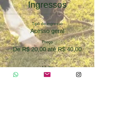
Ingressos
Tipo de ingresso
Acesso geral
Preço
De R$ 20,00 até R$ 40,00
Adulto
R$ 40,00
Quantidade
Infantil (5 a 12 anos)
R$ 20,00