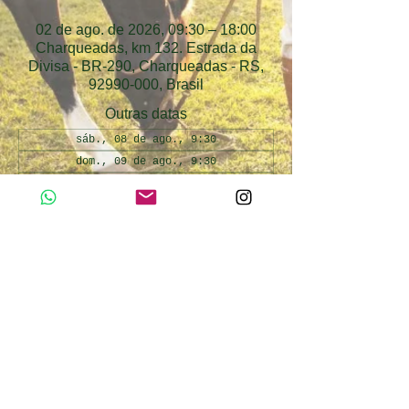
02 de ago. de 2026, 09:30 – 18:00
Charqueadas, km 132. Estrada da
Divisa - BR-290, Charqueadas - RS,
92990-000, Brasil
Outras datas
sáb., 08 de ago., 9:30
dom., 09 de ago., 9:30
sáb., 15 de ago., 9:30
Ver todas as 35 datas
Atividades Inclusas
Day use Cabanha Alto da Divisa. Atividades 
inclusas: passeio de trator, passeio de 
pônei, pesca esportiva infantil, interação 
com os animais da fazendinha.