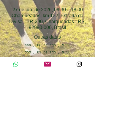
27 de jun. de 2026, 09:30 – 18:00
Charqueadas, km 132. Estrada da
Divisa - BR-290, Charqueadas - RS,
92990-000, Brasil
Outras datas
sáb., 08 de ago., 9:30
dom., 09 de ago., 9:30
sáb., 15 de ago., 9:30
Ver todas as 35 datas
Atividades Inclusas
Day use Cabanha Alto da Divisa. Atividades 
inclusas: passeio de trator, passeio de 
pônei, pesca esportiva infantil, interação 
com os animais da fazendinha.