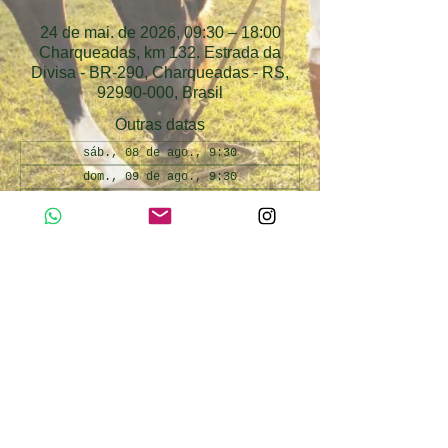
24 de mai. de 2026, 09:30 – 18:00
Charqueadas, km 132. Estrada da
Divisa - BR-290, Charqueadas - RS,
92990-000, Brasil
Outras datas
sáb., 08 de ago., 9:30
dom., 09 de ago., 9:30
sáb., 15 de ago., 9:30
Ver todas as 35 datas
Atividades Inclusas
Day use Cabanha Alto da Divisa. Atividades 
inclusas: passeio de trator, passeio de 
pônei, pesca esportiva infantil, interação 
com os animais da fazendinha.