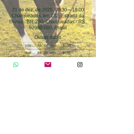
21 de dez. de 2025, 09:30 – 18:00
Charqueadas, km 132. Estrada da
Divisa - BR-290, Charqueadas - RS,
92990-000, Brasil
Outras datas
sáb., 08 de ago., 9:30
dom., 09 de ago., 9:30
sáb., 15 de ago., 9:30
Ver todas as 35 datas
Atividades Inclusas
Day use Cabanha Alto da Divisa. Atividades 
inclusas: passeio de trator, passeio de 
pônei, pesca esportiva infantil, interação 
com os animais da fazendinha.